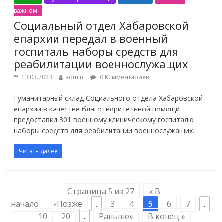
важном
Социальный отдел Хабаровской
епархии передал в военный
госпиталь наборы средств для
реабилитации военнослужащих
13.03.2023
admin
0 Комментариев
Гуманитарный склад Социального отдела Хабаровской
епархии в качестве благотворительной помощи
предоставил 301 военному клиническому госпиталю
наборы средств для реабилитации военнослужащих.
Читать далее
Страница 5 из 27
« В
начало
«Позже
...
3
4
5
6
7
...
10
20
...
Раньше»
В конец »