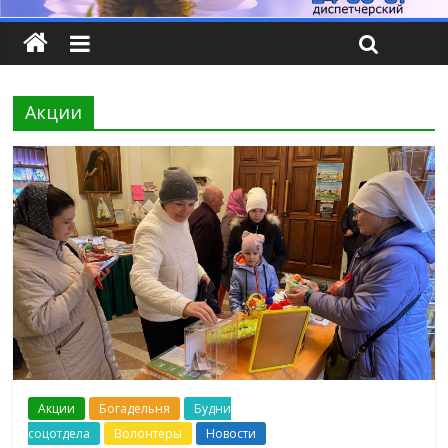
Акции
Акции
Богадельня
Будни
соцотдела
Волонтеры
Новости