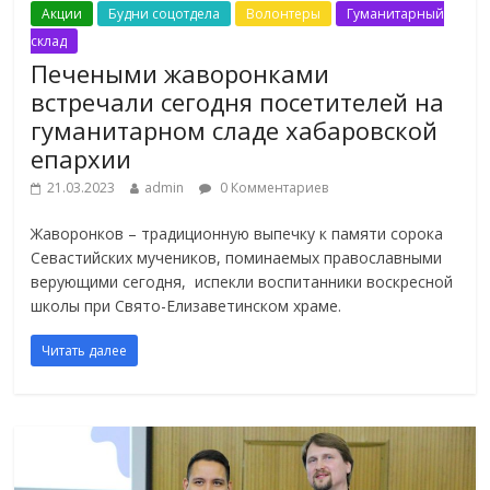
Акции
Будни соцотдела
Волонтеры
Гуманитарный
склад
Печеными жаворонками
встречали сегодня посетителей на
гуманитарном сладе хабаровской
епархии
21.03.2023
admin
0 Комментариев
Жаворонков – традиционную выпечку к памяти сорока
Севастийских мучеников, поминаемых православными
верующими сегодня, испекли воспитанники воскресной
школы при Свято-Елизаветинском храме.
Читать далее