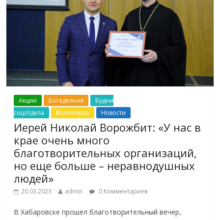
Акции
Богадельня
Будни
соцотдела
Волонтеры
Новости
Иерей Николай Ворожбит: «У нас в
крае очень много
благотворительных организаций,
но еще больше – неравнодушных
людей»
20.03.2023
admin
0 Комментариев
В Хабаровске прошел благотворительный вечер,