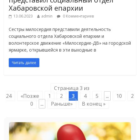
Хабаровской епархии
13.06.2023
admin
0 Комментариев
Сестры милосердия представили деятельность
социального отдела Хабаровской епархии и
волонтерское движение «Милосердие-ДВ» на городской
ярмарке, открывшейся в эти выходные в
Читать далее
Страница 3 из
24
«Позже
1
2
3
4
5
...
10
2
0
...
Раньше»
В конец »