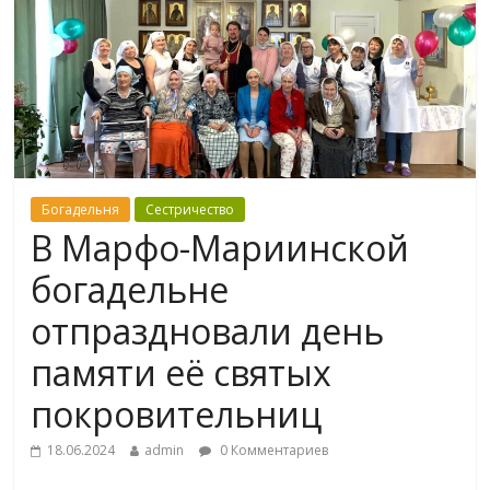
Богадельня
Сестричество
В Марфо-Мариинской
богадельне
отпраздновали день
памяти её святых
покровительниц
18.06.2024
admin
0 Комментариев