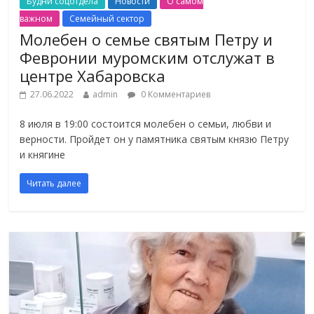
Будни соцотдела
Новости
О самом
важном
Семейный сектор
Молебен о семье святым Петру и
Февронии муромским отслужат в
центре Хабаровска
27.06.2022
admin
0 Комментариев
8 июля в 19:00 состоится молебен о семьи, любви и
верности. Пройдет он у памятника святым князю Петру
и княгине
Читать далее