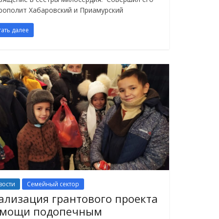
рополит Хабаровский и Приамурский
тать далее
вости
Семейный сектор
ализация грантового проекта
мощи подопечным