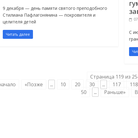
гу
9 декабря — день памяти святого преподобного
за
Стилиана Пафлагонянина — покровителя и
07
целителя детей
С и
Читать далее
гра
Чи
Страница 119 из 25
начало
«Позже
...
10
20
30
...
117
118
50
...
Раньше»
В