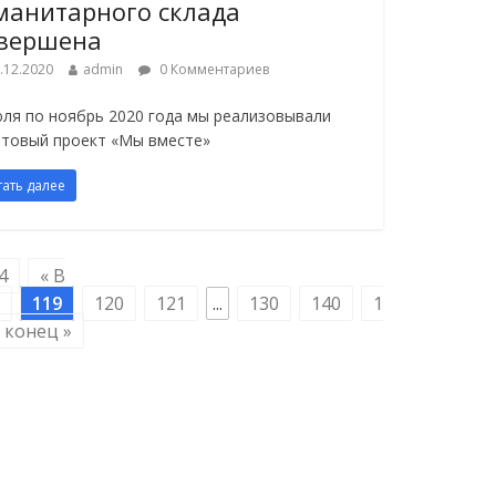
манитарного склада
вершена
.12.2020
admin
0 Комментариев
юля по ноябрь 2020 года мы реализовывали
нтовый проект «Мы вместе»
тать далее
4
« В
119
120
121
...
130
140
1
 конец »