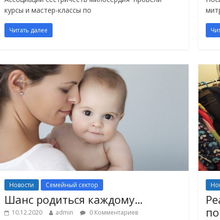
курсы и мастер-классы по
мит
Читать далее
Чи
Новости
Семейный сектор
Но
Шанс родиться каждому…
Ре
по
10.12.2020
admin
0 Комментариев