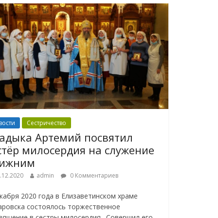
вости
Сестричество
адыка Артемий посвятил
стёр милосердия на служение
лижним
.12.2020
admin
0 Комментариев
екабря 2020 года в Елизаветинском храме
аровска состоялось торжественное
вящение в сестры милосердия. Совершил его