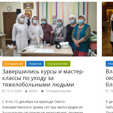
Богадельня
Новости
Сестричество
Но
Завершились курсы и мастер-
Вл
классы по уходу за
се
тяжелобольными людьми
б
15.12.2020
admin
0 Комментариев
10
С 8 по 12 декабря на приходе Свято-
9 д
Елизаветинского храма сестры милосердия из
Хаб
Ассоциации сестричеств милосердия провели
Пос