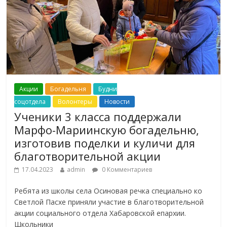
Акции
Богадельня
Будни
соцотдела
Волонтеры
Новости
Ученики 3 класса поддержали
Марфо-Мариинскую богадельню,
изготовив поделки и куличи для
благотворительной акции
17.04.2023
admin
0 Комментариев
Ребята из школы села Осиновая речка специально ко
Светлой Пасхе приняли участие в благотворительной
акции социального отдела Хабаровской епархии.
Школьники