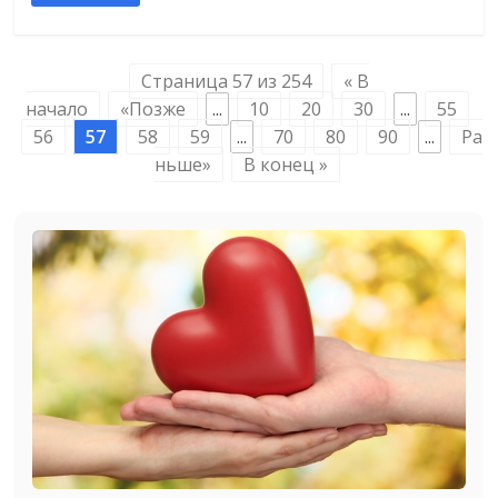
Страница 57 из 254
« В
начало
«Позже
...
10
20
30
...
55
56
57
58
59
...
70
80
90
...
Ра
ньше»
В конец »