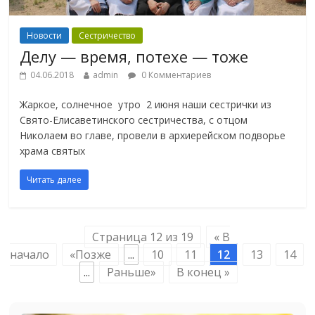
Новости
Сестричество
Делу — время, потехе — тоже
04.06.2018
admin
0 Комментариев
Жаркое, солнечное утро 2 июня наши сестрички из
Свято-Елисаветинского сестричества, с отцом
Николаем во главе, провели в архиерейском подворье
храма святых
Читать далее
Страница 12 из 19
« В
начало
«Позже
...
10
11
12
13
14
...
Раньше»
В конец »