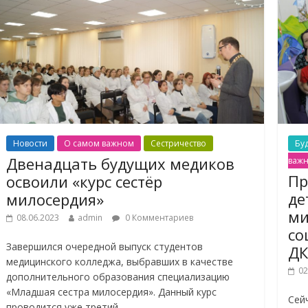
Новости
О самом важном
Сестричество
Бу
Двенадцать будущих медиков
важ
Пр
освоили «курс сестёр
де
милосердия»
ми
08.06.2023
admin
0 Комментариев
со
Завершился очередной выпуск студентов
ДК
медицинского колледжа, выбравших в качестве
02
дополнительного образования специализацию
«Младшая сестра милосердия». Данный курс
Сей
проводится уже третий