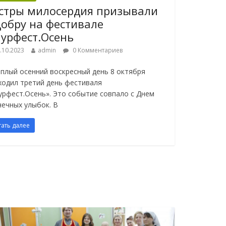
стры милосердия призывали
добру на фестивале
урфест.Осень
.10.2023
admin
0 Комментариев
еплый осенний воскресный день 8 октября
ходил третий день фестиваля
урфест.Осень». Это событие совпало с Днем
нечных улыбок. В
тать далее