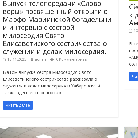
Выпуск телепередачи «Слово
Сё
веры» посвященный открытию
к 
Марфо-Мариинской богадельни
Ам
и интервью с сестрой
10
милосердия Свято-
Елисаветиского сестричества о
В т
служении и делах милосердия.
про
«Ам
13.11.2023
admin
0 Комментариев
сол
В этом выпуске сестра милосердия Свято-
Чи
Елисаветинского сестричества рассказала о
служении и делах милосердия в Хабаровске. А
также здесь есть репортаж
Читать далее