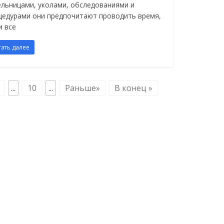
ельницами, уколами, обследованиями и
цедурами они предпочитают проводить время,
и все
тать далее
...
10
...
Раньше»
В конец »