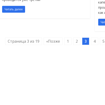
кап
про
Читать далее
как 
Чи
Страница 3 из 19
«Позже
1
2
3
4
5