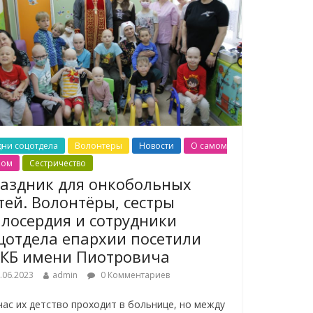
дни соцотдела
Волонтеры
Новости
О самом
ном
Сестричество
аздник для онкобольных
тей. Волонтёры, сестры
лосердия и сотрудники
цотдела епархии посетили
КБ имени Пиотровича
.06.2023
admin
0 Комментариев
час их детство проходит в больнице, но между