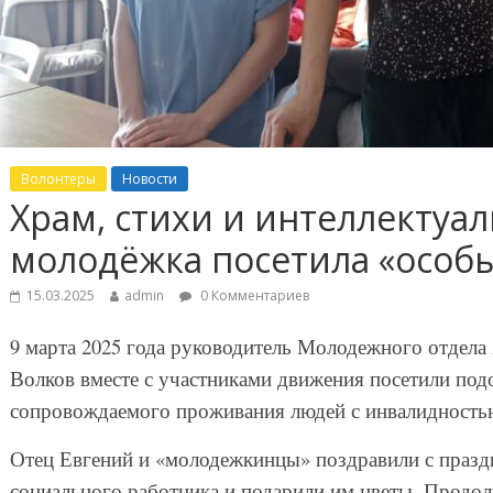
Волонтеры
Новости
Храм, стихи и интеллектуа
молодёжка посетила «особы
15.03.2025
admin
0 Комментариев
9 марта 2025 года руководитель Молодежного отдела
Волков вместе с участниками движения посетили по
сопровождаемого проживания людей с инвалидность
Отец Евгений и «молодежкинцы» поздравили с праз
социального работника и подарили им цветы. Продол