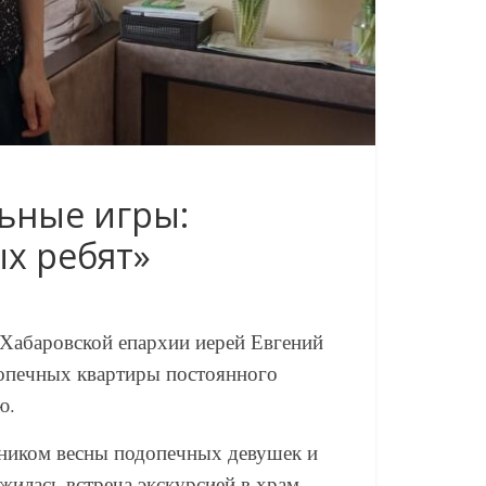
льные игры:
х ребят»
 Хабаровской епархии иерей Евгений
допечных квартиры постоянного
ю.
дником весны подопечных девушек и
жилась встреча экскурсией в храм