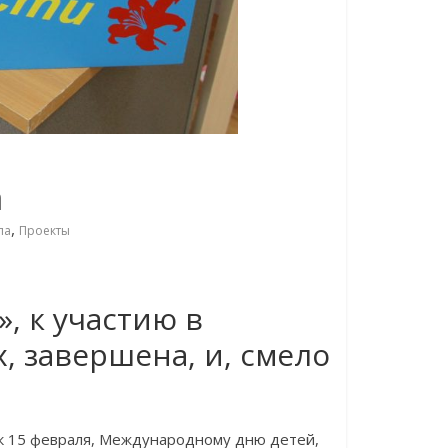
а
,
ла
Проекты
, к участию в
, завершена, и, смело
 к 15 февраля, Международному дню детей,