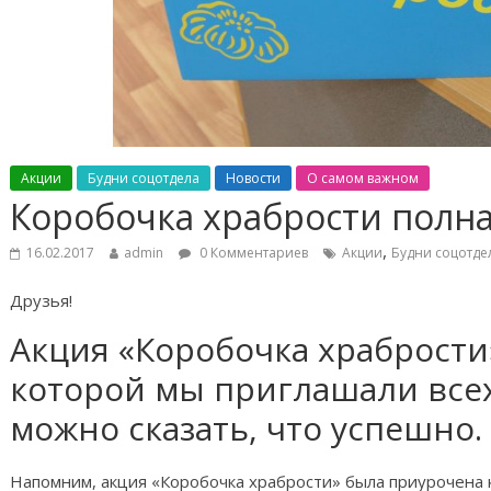
Акции
Будни соцотдела
Новости
О самом важном
Коробочка храбрости полн
,
16.02.2017
admin
0 Комментариев
Акции
Будни соцотде
Друзья!
Акция «Коробочка храбрости»
которой мы приглашали всех
можно сказать, что успешно.
Напомним, акция «Коробочка храбрости» была приурочена