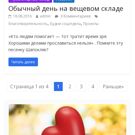
Обычный день на вещевом складе
18.08.2016
admin
0 Комментариев
,
,
благотворительность
Будни соцотдела
Проекты
«Кто людям помогает — тот тратит время зря.
Хорошими делами прославиться нельзя» . Помните эту
песенку Шапокляк?
Читать далее
Страница 1 из 4
1
2
3
4
Раньше»