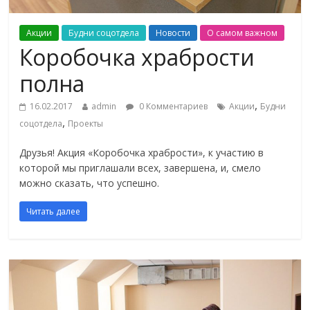
Акции
Будни соцотдела
Новости
О самом важном
Коробочка храбрости
полна
,
16.02.2017
admin
0 Комментариев
Акции
Будни
,
соцотдела
Проекты
Друзья! Акция «Коробочка храбрости», к участию в
которой мы приглашали всех, завершена, и, смело
можно сказать, что успешно.
Читать далее