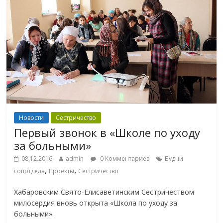
Новости
Сестричество
Первый звонок в «Школе по уходу
за больными»
08.12.2016
admin
0 Комментариев
Будни
,
,
соцотдела
Проекты
Сестричество
Хабаровским Свято-Елисаветинским Сестричеством
милосердия вновь открыта «Школа по уходу за
больными».