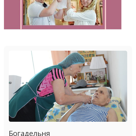
Богадельня