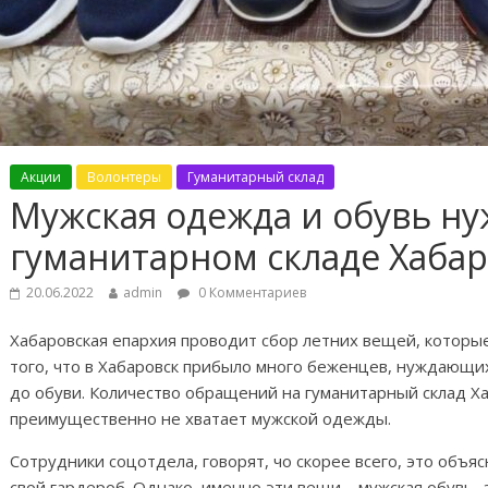
Акции
Волонтеры
Гуманитарный склад
Мужская одежда и обувь н
гуманитарном складе Хаба
20.06.2022
admin
0 Комментариев
Хабаровская епархия проводит сбор летних вещей, которы
того, что в Хабаровск прибыло много беженцев, нуждающихс
до обуви. Количество обращений на гуманитарный склад Ха
преимущественно не хватает мужской одежды.
Сотрудники соцотдела, говорят, чо скорее всего, это объ
свой гардероб. Однако, именно эти вещи – мужская обувь, 