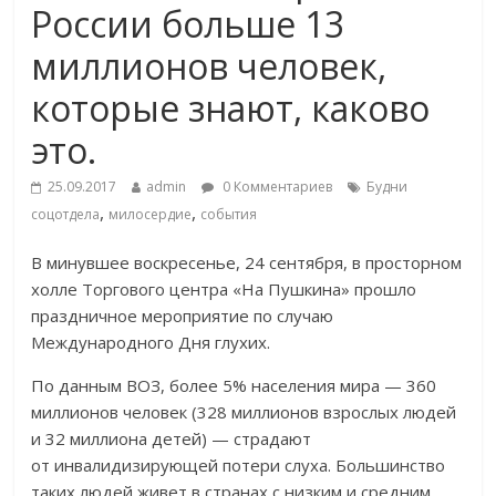
России больше 13
миллионов человек,
которые знают, каково
это.
25.09.2017
admin
0 Комментариев
Будни
,
,
соцотдела
милосердие
события
В минувшее воскресенье, 24 сентября, в просторном
холле Торгового центра «На Пушкина» прошло
праздничное мероприятие по случаю
Международного Дня глухих.
По данным ВОЗ, более 5% населения мира — 360
миллионов человек (328 миллионов взрослых людей
и 32 миллиона детей) — страдают
от инвалидизирующей потери слуха. Большинство
таких людей живет в странах с низким и средним