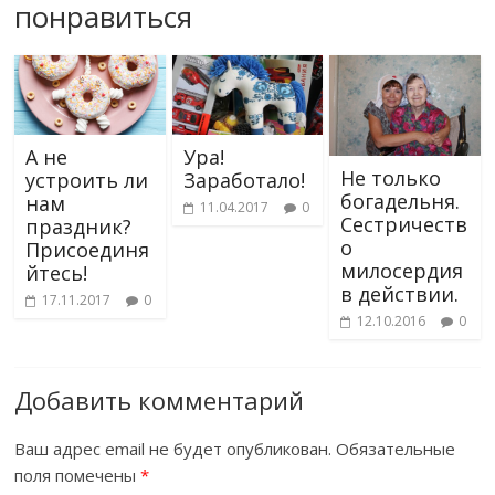
понравиться
А не
Ура!
Не только
устроить ли
Заработало!
богадельня.
нам
11.04.2017
0
Сестричеств
праздник?
о
Присоединя
милосердия
йтесь!
в действии.
17.11.2017
0
12.10.2016
0
Добавить комментарий
Ваш адрес email не будет опубликован.
Обязательные
поля помечены
*