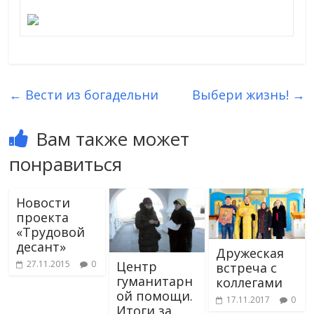
←
Вести из богадельни
Выбери жизнь!
→
Вам также может
понравиться
Новости
проекта
«Трудовой
десант»
Дружеская
27.11.2015
0
Центр
встреча с
гуманитарн
коллегами
ой помощи.
17.11.2017
0
Итоги за