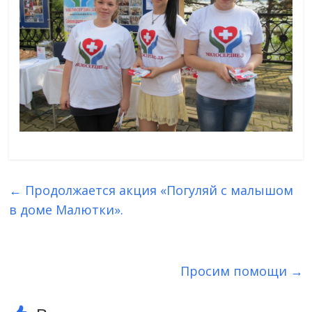
←
Продолжается акция «Погуляй с малышом
в доме Малютки».
Просим помощи
→