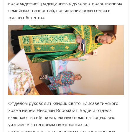
возрождение традиционных духовно-нравстве
нных
семейных ценностей, повышение роли семьи в
жизни общества.
Отделом руководит клирик Свято-Елисаветин
ского
храма иерей Николай Ворожбит. Задачи отдела
включают в себя
к
омплексную помощь социально
уязвимым категориям нуждающихся;
с
отрудничество с различными государственными