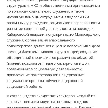
структурами, НКО и общественными организациями
по вопросам социального служения, а также
духовную помощь сотрудникам и подопечным
различных учреждений социальной направленности;
р
азвитие социальной деятельности на приходах
Хабаровской епархии, популяризацию Милосердного
служения;
о
рганизация епархиального
волонтерского движения с целью вовлечения в дела
помощи ближним широкого круга людей;
с
оздание
объединений специалистов различных областей
(врачей, психологов, педагогов, юристов и др.),
вовлеченных в социальную деятельность;
п
ривлечение пожертвований на церковные
социальные проекты;
о
бучение церковной
социальной работе.
В состав Отдела входят пять секторов, каждый из
которых специализируется на каком-то одном
направлении социальной деятельности. Каждому