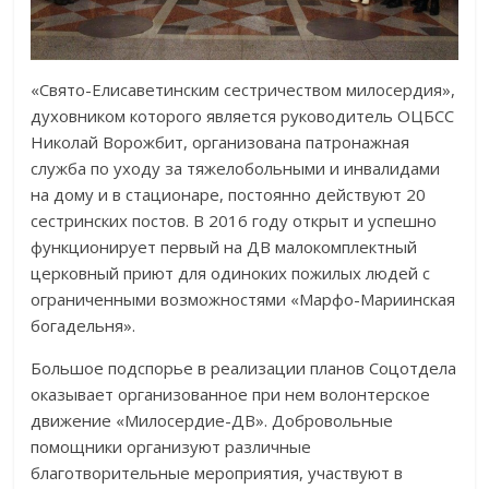
«Свято-Елисавети
нским сестричеством милосердия»,
духовником которого является руководитель ОЦБСС
Николай Ворожбит, организована патронажная
служба по уходу за тяжелобольными и инвалидами
на дому и в стационаре, постоянно действуют 20
сестринских постов. В 2016 году открыт и успешно
функционирует первый на ДВ малокомплектный
церковный приют для одиноких пожилых людей с
ограниченными возможностями «Марфо-Мариинска
я
богадельня».
Большое подспорье в реализации планов Соцотдела
оказывает организованное при нем волонтерское
движение «Милосердие-ДВ». Добровольные
помощники организуют различные
благотворительны
е мероприятия, участвуют в