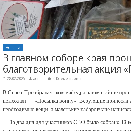
Новости
В главном соборе края про
благотворительная акция «
28.02.2025
admin
0 Комментариев
В Спасо-Преображенском кафедральном соборе прошл
прихожан — «Посылка воину». Верующие принесли д
необходимые вещи, а маленькие хабаровчане написал
— За два дня для участников СВО было собрано 13 к
сладостями, медикаментами, термоодеялами и други