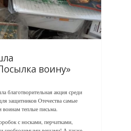
шла
Посылка воину»
а благотворительная акция среди
ля защитников Отечества самые
и воинам теплые письма.
оробок с носками, перчатками,
ми необходимыми вещами! А также