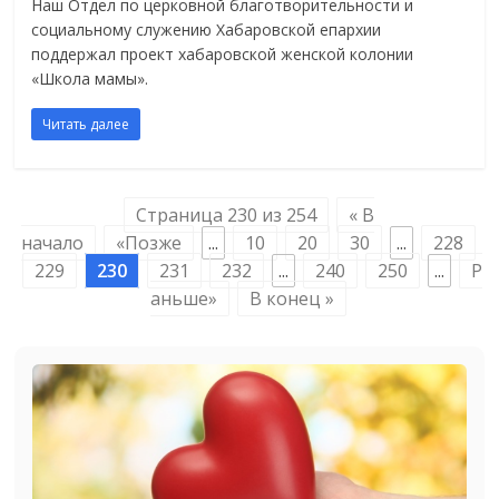
Наш Отдел по церковной благотворительности и
социальному служению Хабаровской епархии
поддержал проект хабаровской женской колонии
«Школа мамы».
Читать далее
Страница 230 из 254
« В
начало
«Позже
...
10
20
30
...
228
229
230
231
232
...
240
250
...
Р
аньше»
В конец »