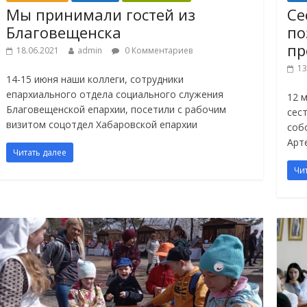
Мы принимали гостей из
Се
Благовещенска
по
пр
18.06.2021
admin
0 Комментариев
13
14-15 июня наши коллеги, сотрудники
епархиального отдела социального служения
12 
Благовещенской епархии, посетили с рабочим
сес
визитом соцотдел Хабаровской епархии
соб
Арт
Читать далее
Чи