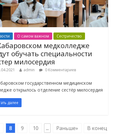
вости
О самом важном
Сестричество
Хабаровском медколледже
дут обучать специальности
стер милосердия
.04.2021
admin
0 Комментариев
абаровском государственном медицинском
ледже открылось отделение сестёр милосердия
тать далее
8
9
10
...
Раньше»
В конец