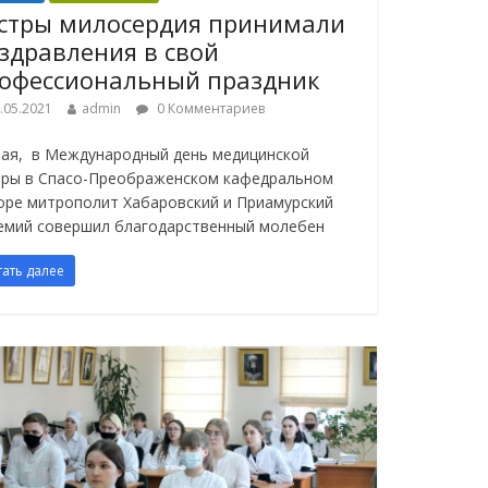
стры милосердия принимали
здравления в свой
офессиональный праздник
.05.2021
admin
0 Комментариев
мая, в Международный день медицинской
тры в Спасо-Преображенском кафедральном
оре митрополит Хабаровский и Приамурский
емий совершил благодарственный молебен
тать далее