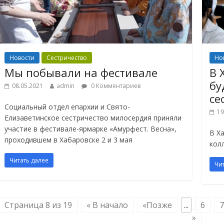
Новости
Сестричество
Но
Мы побывали на фестивале
В 
бу
08.05.2021
admin
0 Комментариев
се
Социальный отдел епархии и Свято-
19
Елизаветинское сестричество милосердия приняли
участие в фестивале-ярмарке «Амурфест. Весна»,
В Х
проходившем в Хабаровске 2 и 3 мая
кол
Читать далее
Чи
Страница 8 из 19
« В начало
«Позже
...
6
7
»