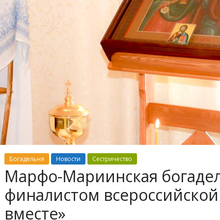
Богадельня
Новости
Сестричество
Марфо-Мариинская богадел
финалистом всероссийской
вместе»