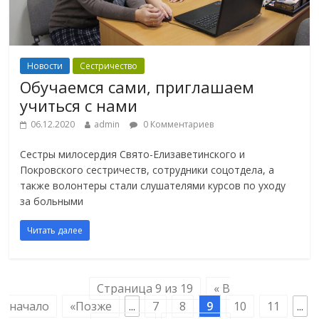
Новости
Сестричество
Обучаемся сами, приглашаем
учиться с нами
06.12.2020
admin
0 Комментариев
Сестры милосердия Свято-Елизаветинского и
Покровского сестричеств, сотрудники соцотдела, а
также волонтеры стали слушателями курсов по уходу
за больными
Читать далее
Страница 9 из 19
« В
начало
«Позже
...
7
8
9
10
11
...