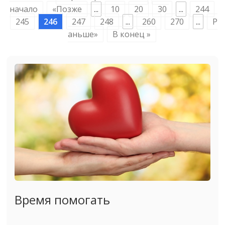
начало
«Позже
...
10
20
30
...
244
245
246
247
248
...
260
270
...
Р
аньше»
В конец »
Время помогать